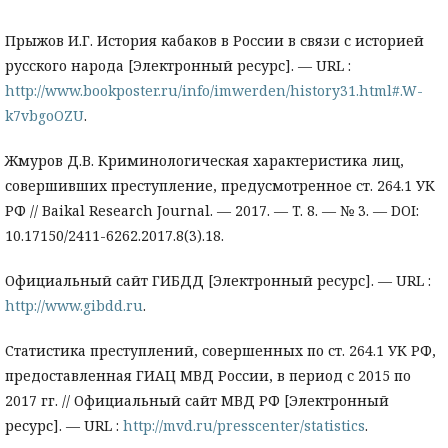
Прыжов И.Г. История кабаков в России в связи с историей
русского народа [Электронный ресурс]. — URL :
http://www.bookposter.ru/info/imwerden/history31.html#.W-
k7vbgoOZU
.
Жмуров Д.В. Криминологическая характеристика лиц,
совершивших преступление, предусмотренное ст. 264.1 УК
РФ // Baikal Research Journal. — 2017. — T. 8. — № 3. — DOI:
10.17150/2411-6262.2017.8(3).18.
Официальный сайт ГИБДД [Электронный ресурс]. — URL :
http://www.gibdd.ru
.
Статистика преступлений, совершенных по ст. 264.1 УК РФ,
предоставленная ГИАЦ МВД России, в период с 2015 по
2017 гг. // Официальный сайт МВД РФ [Электронный
ресурс]. — URL :
http://mvd.ru/presscenter/statistics
.