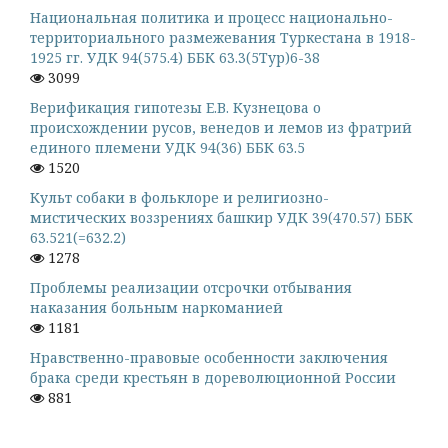
Национальная политика и процесс национально-
территориального размежевания Туркестана в 1918-
1925 гг. УДК 94(575.4) ББК 63.3(5Тур)6-38
3099
Верификация гипотезы Е.В. Кузнецова о
происхождении русов, венедов и лемов из фратрий
единого племени УДК 94(36) ББК 63.5
1520
Культ собаки в фольклоре и религиозно-
мистических воззрениях башкир УДК 39(470.57) ББК
63.521(=632.2)
1278
Проблемы реализации отсрочки отбывания
наказания больным наркоманией
1181
Нравственно-правовые особенности заключения
брака среди крестьян в дореволюционной России
881