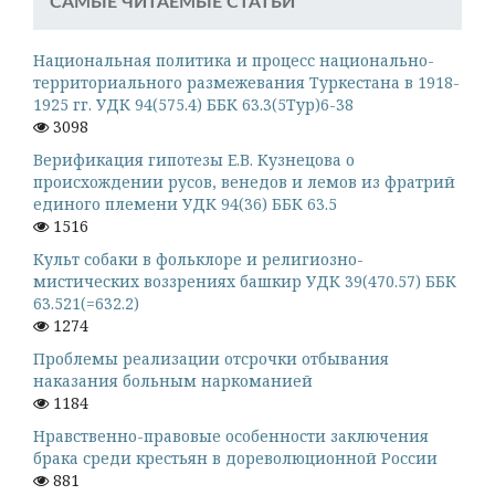
САМЫЕ ЧИТАЕМЫЕ СТАТЬИ
Национальная политика и процесс национально-
территориального размежевания Туркестана в 1918-
1925 гг. УДК 94(575.4) ББК 63.3(5Тур)6-38
3098
Верификация гипотезы Е.В. Кузнецова о
происхождении русов, венедов и лемов из фратрий
единого племени УДК 94(36) ББК 63.5
1516
Культ собаки в фольклоре и религиозно-
мистических воззрениях башкир УДК 39(470.57) ББК
63.521(=632.2)
1274
Проблемы реализации отсрочки отбывания
наказания больным наркоманией
1184
Нравственно-правовые особенности заключения
брака среди крестьян в дореволюционной России
881