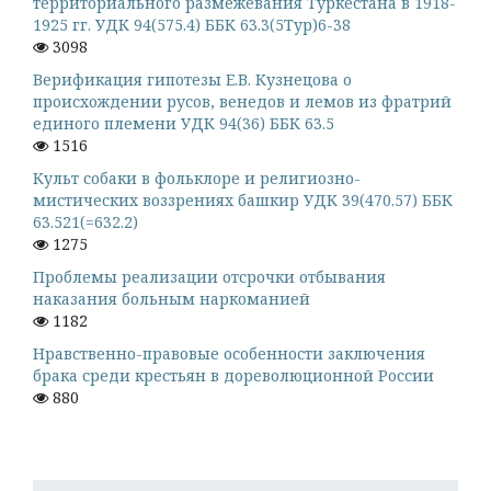
территориального размежевания Туркестана в 1918-
1925 гг. УДК 94(575.4) ББК 63.3(5Тур)6-38
3098
Верификация гипотезы Е.В. Кузнецова о
происхождении русов, венедов и лемов из фратрий
единого племени УДК 94(36) ББК 63.5
1516
Культ собаки в фольклоре и религиозно-
мистических воззрениях башкир УДК 39(470.57) ББК
63.521(=632.2)
1275
Проблемы реализации отсрочки отбывания
наказания больным наркоманией
1182
Нравственно-правовые особенности заключения
брака среди крестьян в дореволюционной России
880