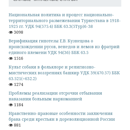
Национальная политика и процесс национально-
территориального размежевания Туркестана в 1918-
1925 гг. УДК 94(575.4) ББК 63.3(5Тур)6-38
3098
Верификация гипотезы Е.В. Кузнецова о
происхождении русов, венедов и лемов из фратрий
единого племени УДК 94(36) ББК 63.5
1516
Культ собаки в фольклоре и религиозно-
мистических воззрениях башкир УДК 39(470.57) ББК
63.521(=632.2)
1274
Проблемы реализации отсрочки отбывания
наказания больным наркоманией
1184
Нравственно-правовые особенности заключения
брака среди крестьян в дореволюционной России
881