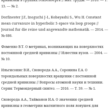
13. — № 2.
Dorfinester J.F., Inoguchi J-I., Kobayashi S., Wu H. Constant
mean curvanure in hyperbolic 3-space via loop groops //
Journal fur die reine und angewandte mathematik. — 2014. —
№ 686.
Фоменко В.Т. О метриках, возникающих на поверхностях
постоянной средней кривизны // Известия вузов. — 2004. —
№ 10.
Ильгисонис В.И., Сковорода А.А., Сорокина Е.А. О
тороидальных поверхностях вращения с постоянной
средней кривизны // Вопросы атомной науки и техники.
Серия: Термоядерный синтез. — 2016. — Т. 39. — № 1.
Сковорода А.А., Тайманов И.А. О значении средней
кривизны в геометрии магнитного поля ловушек для