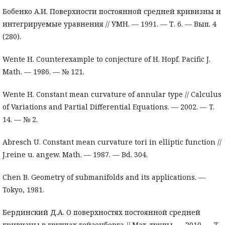
Бобенко А.И. Поверхности постоянной средней кривизны и
интегрируемые уравнения // УМН. — 1991. — Т. 6. — Вып. 4
(280).
Wente H. Counterexample to conjecture of H. Hopf. Pacific J.
Math. — 1986. — № 121.
Wente H. Constant mean curvature of annular type // Calculus
of Variations and Partial Differential Equations. — 2002. — T.
14. — № 2.
Abresch U. Constant mean curvature tori in elliptic function //
J.reine u. angew. Math. — 1987. — Bd. 304.
Chen B. Geometry of submanifolds and its applications. —
Tokyo, 1981.
Бердинский Д.А. О поверхностях постоянной средней
кривизны в группах гейзенберга // Мат. труды. — 2010. — Т.