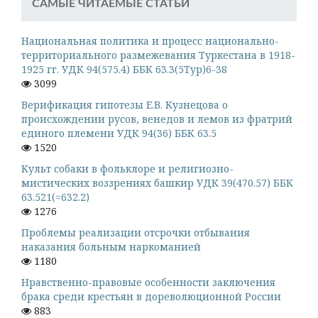
САМЫЕ ЧИТАЕМЫЕ СТАТЬИ
Национальная политика и процесс национально-
территориального размежевания Туркестана в 1918-
1925 гг. УДК 94(575.4) ББК 63.3(5Тур)6-38
3099
Верификация гипотезы Е.В. Кузнецова о
происхождении русов, венедов и лемов из фратрий
единого племени УДК 94(36) ББК 63.5
1520
Культ собаки в фольклоре и религиозно-
мистических воззрениях башкир УДК 39(470.57) ББК
63.521(=632.2)
1276
Проблемы реализации отсрочки отбывания
наказания больным наркоманией
1180
Нравственно-правовые особенности заключения
брака среди крестьян в дореволюционной России
883