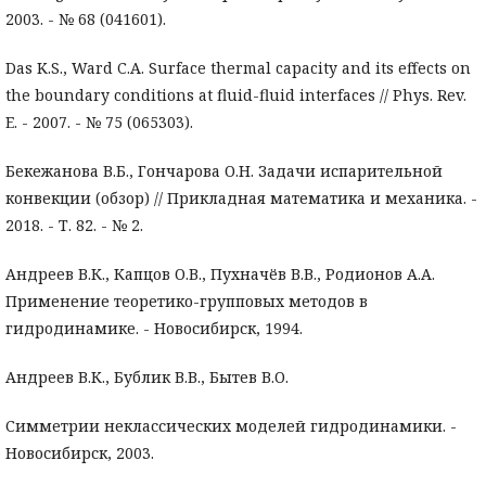
2003. - № 68 (041601).
Das K.S., Ward C.A. Surface thermal capacity and its effects on
the boundary conditions at fluid-fluid interfaces // Phys. Rev.
E. - 2007. - № 75 (065303).
Бекежанова В.Б., Гончарова О.Н. Задачи испарительной
конвекции (обзор) // Прикладная математика и механика. -
2018. - Т. 82. - № 2.
Андреев В.К., Капцов О.В., Пухначёв В.В., Родионов А.А.
Применение теоретико-групповых методов в
гидродинамике. - Новосибирск, 1994.
Андреев В.К., Бублик В.В., Бытев В.О.
Симметрии неклассических моделей гидродинамики. -
Новосибирск, 2003.