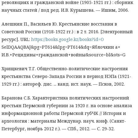
революциях и гражданской войне (1905-1921 гг.) : сборник
научных статей / под ред. И.В. Курышева. — Ишим, 2006.
Алешкин П., Васильев Ю. Крестьянские восстания в
Советской России (1918-1922 гг.) : в 2 т. 2016. [Электронный
ресурс]. URL:
https://books.google.kz/books?id=O
SelDQAAQBAJ&pg=PT614&lpg=PT614&dq=Яблочкин а+
И.В.+Рецидивы+гражданской+войны&source=bl&ots=G
Хрищкевич Т.Г. Общественно-политические настроения
крестьянства Северо-Запада России в период НЭПа (1921-
1929 гг.) : автореф. дис. ... канд. ист. наук. — Псков, 2002.
Баранова С.Б. Характеристика политических настроений
крестьян Пермской губернии за 1920 г. на основе анализа
информационной работы Пермской губЧК // История и
археология : материалы Междунар. науч. конф. (Санкт-
Петербург, ноябрь 2012 г.). — СПб., 2012. — С. 29-32.