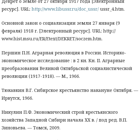
Декрет о земле от 27 октября 1917 года [Электронный
ресурс]. URL:
http://www.libussr.ru/doc_ussr/
ussr_4.htm.
Основной закон о социализации земли 27 января (9
февраля) 1918 г. [Электронный ресурс]. URL: http://
www.hist.msu.ru/ER/Etext/DEKRET/soczem.htm.
Першин П.Н. Аграрная революция в России. Историко-
экономическое исследование : в 2 кн. Кн. II. Аграрные
преобразования Великой Октябрьской социалистической
революции (1917-1918). — М., 1966.
Тюкавкин В.Г. Сибирское крестьянство накануне Октября. —
Иркутск, 1966.
Никулин П.Ф. Экономический строй крестьянского
хозяйства Западной Сибири начала ХХ в. / под ред. В.П.
Зиновьева. — Томск, 2009.