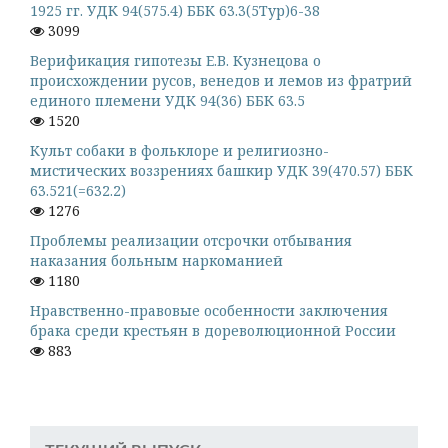
1925 гг. УДК 94(575.4) ББК 63.3(5Тур)6-38
3099
Верификация гипотезы Е.В. Кузнецова о
происхождении русов, венедов и лемов из фратрий
единого племени УДК 94(36) ББК 63.5
1520
Культ собаки в фольклоре и религиозно-
мистических воззрениях башкир УДК 39(470.57) ББК
63.521(=632.2)
1276
Проблемы реализации отсрочки отбывания
наказания больным наркоманией
1180
Нравственно-правовые особенности заключения
брака среди крестьян в дореволюционной России
883