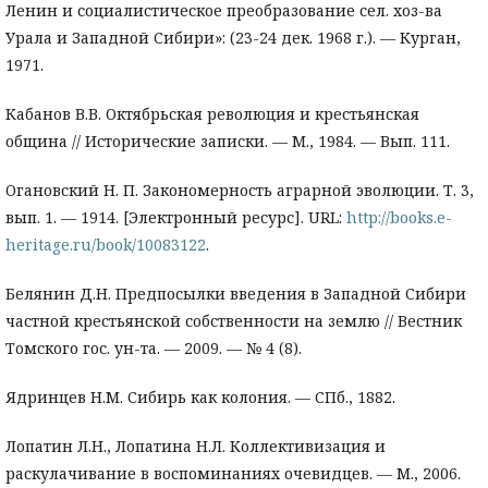
Ленин и социалистическое преобразование сел. хоз-ва
Урала и Западной Сибири»: (23-24 дек. 1968 г.). — Курган,
1971.
Кабанов В.В. Октябрьская революция и крестьянская
община // Исторические записки. — М., 1984. — Вып. 111.
Огановский Н. П. Закономерность аграрной эволюции. Т. 3,
вып. 1. — 1914. [Электронный ресурс]. URL:
http://books.e-
heritage.ru/book/10083122
.
Белянин Д.Н. Предпосылки введения в Западной Сибири
частной крестьянской собственности на землю // Вестник
Томского гос. ун-та. — 2009. — № 4 (8).
Ядринцев Н.М. Сибирь как колония. — СПб., 1882.
Лопатин Л.Н., Лопатина Н.Л. Коллективизация и
раскулачивание в воспоминаниях очевидцев. — М., 2006.