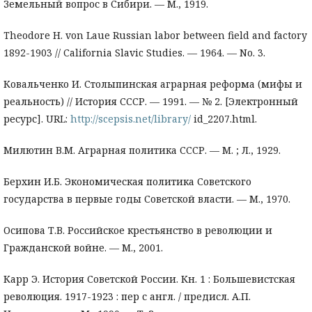
Земельный вопрос в Сибири. — М., 1919.
Theodore H. von Laue Russian labor between field and factory
1892-1903 // California Slavic Studies. — 1964. — No. 3.
Ковальченко И. Столыпинская аграрная реформа (мифы и
реальность) // История СССР. — 1991. — № 2. [Электронный
ресурс]. URL:
http://scepsis.net/library/
id_2207.html.
Милютин В.М. Аграрная политика СССР. — М. ; Л., 1929.
Берхин И.Б. Экономическая политика Советского
государства в первые годы Советской власти. — М., 1970.
Осипова Т.В. Российское крестьянство в революции и
Гражданской войне. — М., 2001.
Карр Э. История Советской России. Кн. 1 : Большевистская
революция. 1917-1923 : пер с англ. / предисл. А.П.