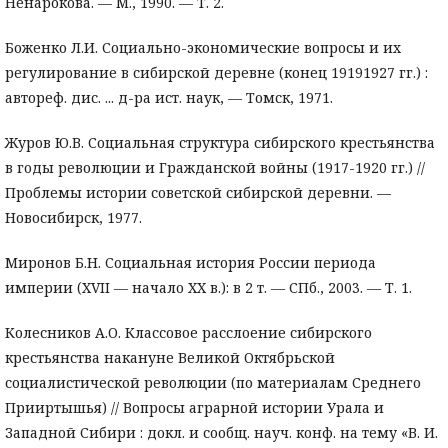
Ненарокова. — М., 1990. — Т. 2.
Боженко Л.И. Социально-экономические вопросы и их
регулирование в сибирской деревне (конец 19191927 гг.) :
автореф. дис. ... д-ра ист. наук, — Томск, 1971.
Журов Ю.В. Социальная структура сибирского крестьянства
в годы революции и Гражданской войны (1917-1920 гг.) //
Проблемы истории советской сибирской деревни. —
Новосибирск, 1977.
Миронов Б.Н. Социальная история России периода
империи (XVII — начало XX в.): в 2 т. — СПб., 2003. — Т. 1.
Колесников А.О. Классовое расслоение сибирского
крестьянства накануне Великой Октябрьской
социалистической революции (по материалам Среднего
Прииртышья) // Вопросы аграрной истории Урала и
Западной Сибири : докл. и сообщ. науч. конф. на тему «В. И.