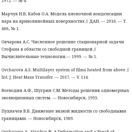
1972. — № 4.
Марчук И.В, Кабов О.А. Модель пленочной конденсации
пара на криволинейных поверхностях // ДАН. — 2016. — Т.
466, № 1.
Овчарова А.С. Численное решение стационарной задачи
Стефана в области со свободной границей //
Вычислительные технологии.— 1999. — № 1.
Ovcharova A.S. Multilayer system of films heated from above //
Int. J. Heat Mass Transfer. — 2017. — V. 114.
Воеводин А.Ф., Шугрин С.М. Методы решения одномерных
эволюционных систем. — Новосибирск, 1993.
Пухначев В.В. Движение вязкой жидкости со свободными
границами. — Новосибирск, 1989.
Ovcharova A., Stankus N. A Deformation and a Break of