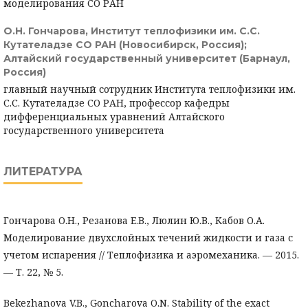
моделирования СО РАН
О.Н. Гончарова,
Институт теплофизики им. С.С.
Кутателадзе СО РАН (Новосибирск, Россия);
Алтайский государственный университет (Барнаул,
Россия)
главный научный сотрудник Института теплофизики им.
С.С. Кутателадзе СО РАН, профессор кафедры
дифференциальных уравнений Алтайского
государственного университета
ЛИТЕРАТУРА
Гончарова О.Н., Резанова Е.В., Люлин Ю.В., Кабов О.А.
Моделирование двухслойных течений жидкости и газа с
учетом испарения // Теплофизика и аэромеханика. — 2015.
— Т. 22, № 5.
Bekezhanova V.B., Goncharova O.N. Stability of the exact