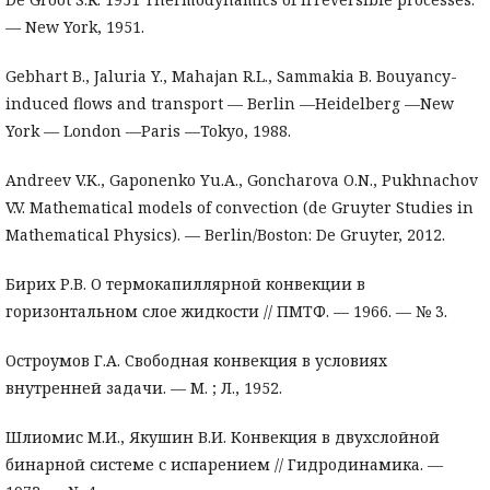
— New York, 1951.
Gebhart B., Jaluria Y., Mahajan R.L., Sammakia B. Bouyancy-
induced flows and transport — Berlin —Heidelberg —New
York — London —Paris —Tokyo, 1988.
Andreev V.K., Gaponenko Yu.A., Goncharova O.N., Pukhnachov
V.V. Mathematical models of convection (de Gruyter Studies in
Mathematical Physics). — Berlin/Boston: De Gruyter, 2012.
Бирих Р.В. О термокапиллярной конвекции в
горизонтальном слое жидкости // ПМТФ. — 1966. — № 3.
Остроумов Г.А. Свободная конвекция в условиях
внутренней задачи. — М. ; Л., 1952.
Шлиомис М.И., Якушин В.И. Конвекция в двухслойной
бинарной системе с испарением // Гидродинамика. —