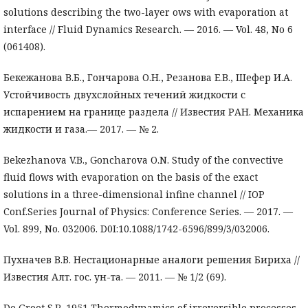
solutions describing the two-layer ows with evaporation at
interface // Fluid Dynamics Research. — 2016. — Vol. 48, No 6
(061408).
Бекежанова В.Б., Гончарова О.Н., Резанова Е.В., Шефер И.А.
Устойчивость двухслойных течений жидкости с
испарением на границе раздела // Известия РАН. Механика
жидкости и газа.— 2017. — № 2.
Bekezhanova V.B., Goncharova O.N. Study of the convective
fluid flows with evaporation on the basis of the exact
solutions in a three-dimensional infine channel // IOP
Conf.Series Journal of Physics: Conference Series. — 2017. —
Vol. 899, No. 032006. D0I:10.1088/1742-6596/899/3/032006.
Пухначев В.В. Нестационарные аналоги решения Бириха //
Известия Алт. гос. ун-та. — 2011. — № 1/2 (69).
De Groot S.R. 1951 Thermodynamics of irreversible processes.