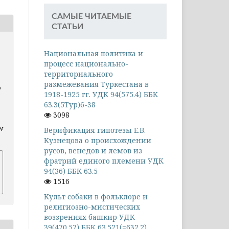
САМЫЕ ЧИТАЕМЫЕ
СТАТЬИ
Национальная политика и
процесс национально-
территориального
размежевания Туркестана в
о
1918-1925 гг. УДК 94(575.4) ББК
63.3(5Тур)6-38
3098
ew
Верификация гипотезы Е.В.
Кузнецова о происхождении
русов, венедов и лемов из
фратрий единого племени УДК
94(36) ББК 63.5
1516
Культ собаки в фольклоре и
религиозно-мистических
воззрениях башкир УДК
39(470.57) ББК 63.521(=632.2)