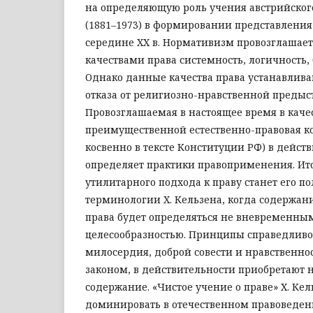
на определяющую роль учения австрийского
(1881–1973) в формировании представления 
середине XX в. Нормативизм провозглашае
качествами права системность, логичность, 
Однако данные качества права устанавлив
отказа от религиозно-нравственной предыс
Провозглашаемая в настоящее время в каче
преимущественной естественно-правовая кон
косвенно в тексте Конституции РФ) в дейст
определяет практики правоприменения. Ито
утилитарного подхода к праву станет его п
терминологии Х. Кельзена, когда содержа
права будет определяться не вневременны
целесообразностью. Принципы справедливо
милосердия, доброй совести и нравственно
законом, в действительности приобретают 
содержание. «Чистое учение о праве» Х. Ке
доминировать в отечественном правоведен