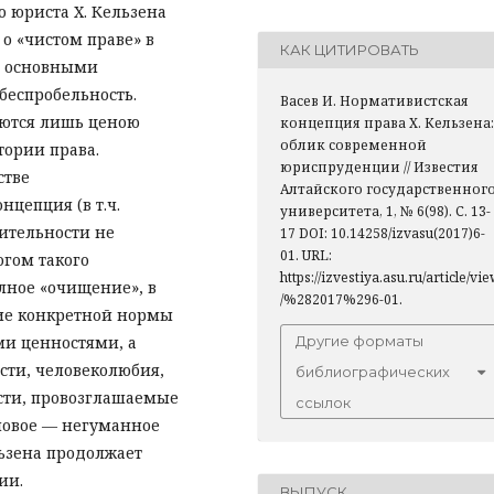
 юриста Х. Кельзена
о «чистом праве» в
КАК ЦИТИРОВАТЬ
т основными
беспробельность.
Васев И. Нормативистская
аются лишь ценою
концепция права Х. Кельзена:
облик современной
тории права.
юриспруденции // Известия
стве
Алтайского государственног
цепция (в т.ч.
университета, 1, № 6(98). С. 13-
вительности не
17 DOI: 10.14258/izvasu(2017)6-
01. URL:
гом такого
https://izvestiya.asu.ru/article/vi
олное «очищение», в
/%282017%296-01.
ние конкретной нормы
ми ценностями, а
Другие форматы
сти, человеколюбия,
библиографических
сти, провозглашаемые
ссылок
новое — негуманное
льзена продолжает
ии.
ВЫПУСК