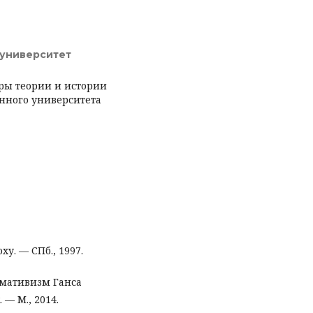
 университет
ры теории и истории
енного университета
у. — СПб., 1997.
рмативизм Ганса
. — М., 2014.