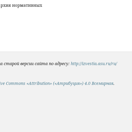
рархия нормативных
на старой версии сайта по адресу:
http://izvestia.asu.ru/ru/
ive Commons «Attribution» («Атрибуция») 4.0 Всемирная
.