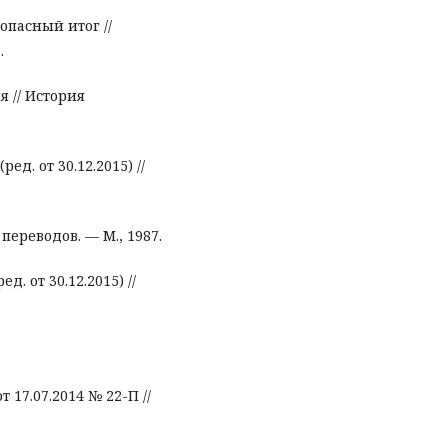
опасный итог //
.
я // История
ед. от 30.12.2015) //
переводов. — М., 1987.
д. от 30.12.2015) //
17.07.2014 № 22-П //