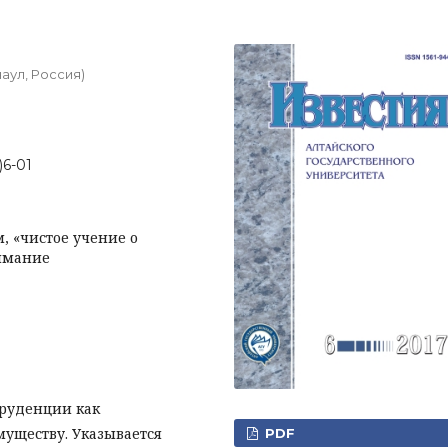
аул, Россия)
)6-01
, «чистое учение о
нимание
руденции как
муществу. Указывается
PDF