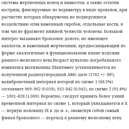
система жертвенных колец и вымосток, а также остатки
кострищ, фиксируемые по периметру в виде прокалов, при
расчистке которых обнаружены не подвергшиеся
воздействию огня каменный скребок, отдельные кости, в
том числе фрагмент нижней челюсти человека. Большой
интерес вызывают бронзовое долото, не имеющее
аналогов, и каменный жертвенник, предвосхищающий по
форме аналогичные в функциональном плане изделия
раннего железного века.Возраст культово-погребального
комплекса могильника Шантимес устанавливается по
полученной радиоуглеродной AMS-дате (2762 +/- BP),
калибровочный интервал которой по сигме 1 (68.3%)
составляет 969–962 (0.059), 933-842 (0.941), по сигме 2 (95.4%)
— 1001–828 (1.000). Вероятно, следует принять более узкий
временной интервал по сигме 1, который укладывается в X
— первую половину IX в. до н. э., знаменуя собой самый
финал бронзового — переход к раннему железному веку.