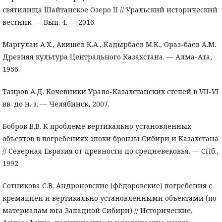
святилища Шайтанское Озеро II // Уральский исторический
вестник. — Вып. 4. — 2016.
Маргулан А.Х., Акишев К.А., Кадырбаев М.К., Ораз-баев А.М.
Древняя культура Центрального Казахстана. — Алма-Ата,
1966.
Таиров А.Д. Кочевники Урало-Казахстанских степей в VII-VI
вв. до н. э. — Челябинск, 2007.
Бобров В.В. К проблеме вертикально установленных
объектов в погребениях эпохи бронзы Сибири и Казахстана
// Северная Евразия от древности до средневековья. — СПб.,
1992.
Сотникова С.В. Андроновские (фёдоровские) погребения с
кремацией и вертикально установленными объектами (по
материалам юга Западной Сибири) // Исторические,