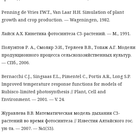
Penning de Vries F.W.T., Van Laar H.H. Simulation of plant
growth and crop production. — Wageningen, 1982.
Лайск А.Х. Кинетика фотосинтеза С3-растений. — М., 1991.
Полуэктов Р. А., Смоляр Э.И., Терлеев В.В., Топаж А.Г. Модели
продукционного процесса сельскохозяйственных культур.
— СПб., 2006.
Bernacchi C.J., Singsaas E.L., Pimentel С., Portis A.R., Long S.P.
Improved temperature response functions for models of
Rubisco-limited photosynthesis // Plant, Cell and
Environment. — 2001. — V. 24.
Журавлева В.В. Математическая модель дыхания С3-
растений во время фотосинтеза // Известия Алтайского гос.
ун-та. — 2007. — №1(53).