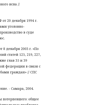
ного иска //
от 20 декабря 1994 г.
ами уголовно-
роизводство в суде
юс.
 8 декабря 2003 г. «По
й статей 125, 219, 227,
также глав 35 и 39
ой федерации в связи с
бами граждан» // СПС
ие. - Самара, 2004.
ы потерпевшего: общее
 Актуальные проблемы