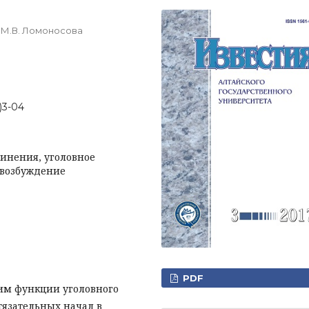
 М.В. Ломоносова
7)3-04
винения, уголовное
 возбуждение
PDF
им функции уголовного
тязательных начал в