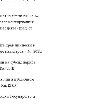
от 29 июня 2010 г. №
 регламентирующих
зводстве» (ред. от
щита прав личности в
я магистров. - М., 2011.
лиц на субсидиарное
. VI (II).
ых лиц в публичном
н. IX (I).
ск // Государство и