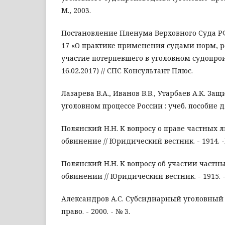
М., 2003.
Постановление Пленума Верховного Суда РФ 
17 «О практике применения судами норм,
участие потерпевшего в уголовном судопрои
16.02.2017) // СПС Консультант Плюс.
Лазарева В.А., Иванов В.В., Утарбаев А.К. За
уголовном процессе России : учеб. пособие дл
Полянский Н.Н. К вопросу о праве частных 
обвинение // Юридический вестник. - 1914. -Кн
Полянский Н.Н. К вопросу об участии частн
обвинении // Юридический вестник. - 1915. - К
Александров А.С. Субсидиарный уголовный и
право. - 2000. - № 3.