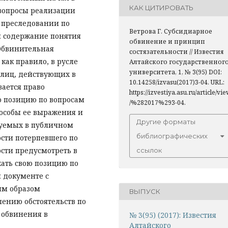
КАК ЦИТИРОВАТЬ
 вопросы реализации
 преследовании по
Ветрова Г. Субсидиарное
я содержание понятия
обвинение и принцип
 Обвинительная
состязательности // Известия
как правило, в русле
Алтайского государственног
университета, 1, № 3(95) DOI:
лиц, действующих в
10.14258/izvasu(2017)3-04. URL:
вается право
https://izvestiya.asu.ru/article/vi
ю позицию по вопросам
/%282017%293-04.
пособы ее выражения и
Другие форматы
дуемых в публичном
библиографических
сти потерпевшего по
ости предусмотреть в
ссылок
жать свою позицию по
 документе с
им образом
ВЫПУСК
лению обстоятельств по
 обвинения в
№ 3(95) (2017): Известия
Алтайского