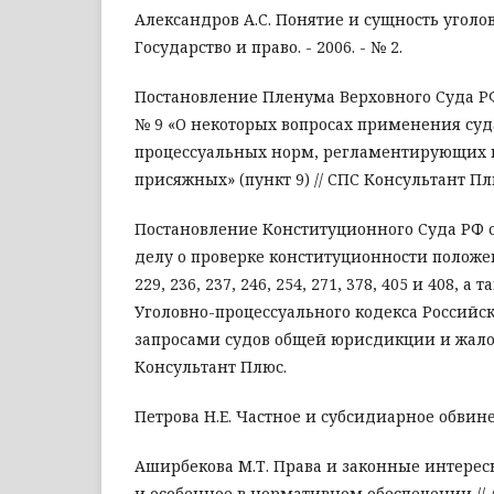
Александров А.С. Понятие и сущность уголов
Государство и право. - 2006. - № 2.
Постановление Пленума Верховного Суда РФ 
№ 9 «О некоторых вопросах применения суд
процессуальных норм, регламентирующих п
присяжных» (пункт 9) // СПС Консультант Пл
Постановление Конституционного Суда РФ от
делу о проверке конституционности положени
229, 236, 237, 246, 254, 271, 378, 405 и 408, а 
Уголовно-процессуального кодекса Российск
запросами судов общей юрисдикции и жало
Консультант Плюс.
Петрова Н.Е. Частное и субсидиарное обвинен
Аширбекова М.Т. Права и законные интерес
и особенное в нормативном обеспечении //