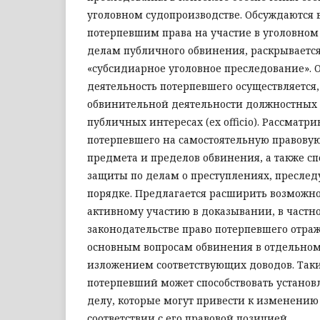
уголовном судопроизводстве. Обсуждаются
потерпевшим права на участие в уголовном
делам публичного обвинения, раскрываетс
«субсидиарное уголовное преследование».
деятельность потерпевшего осуществляется, 
обвинительной деятельности должностных 
публичных интересах (ex officio). Рассматри
потерпевшего на самостоятельную правову
предмета и пределов обвинения, а также с
защиты по делам о преступлениях, пресле
порядке. Предлагается расширить возможно
активному участию в доказывании, в частн
законодательстве право потерпевшего отра
основным вопросам обвинения в отдельном
изложением соответствующих доводов. Так
потерпевший может способствовать установ
делу, которые могут привести к изменению
соответствии с его правовой позицией.