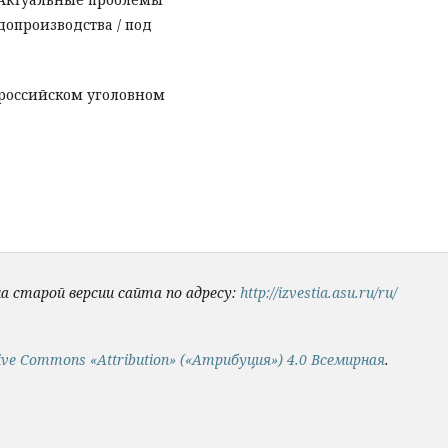
допроизводства / под
 российском уголовном
на старой версии сайта по адресу:
http://izvestia.asu.ru/ru/
ive Commons «Attribution» («Атрибуция») 4.0 Всемирная
.