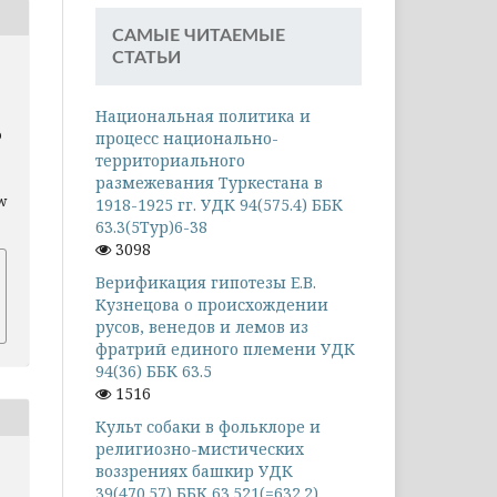
САМЫЕ ЧИТАЕМЫЕ
СТАТЬИ
Национальная политика и
о
процесс национально-
территориального
размежевания Туркестана в
ew
1918-1925 гг. УДК 94(575.4) ББК
63.3(5Тур)6-38
3098
Верификация гипотезы Е.В.
Кузнецова о происхождении
русов, венедов и лемов из
фратрий единого племени УДК
94(36) ББК 63.5
1516
Культ собаки в фольклоре и
религиозно-мистических
воззрениях башкир УДК
39(470.57) ББК 63.521(=632.2)