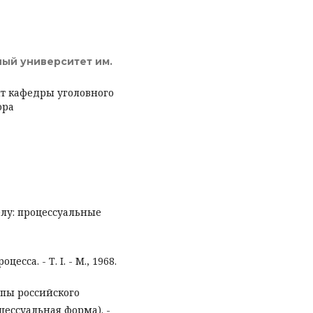
ый университет им.
т кафедры уголовного
ора
елу: процессуальные
есса. - Т. I. - М., 1968.
пы российского
цессуальная форма). -