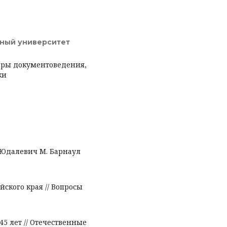
нный университет
дры документоведения,
ки
 Юдалевич М. Барнаул
ского края // Вопросы
45 лет // Отечественные