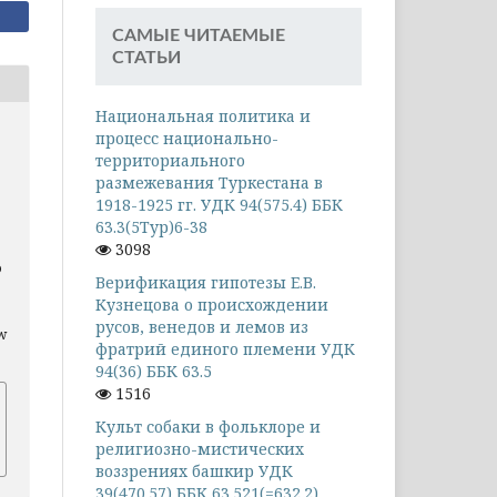
САМЫЕ ЧИТАЕМЫЕ
СТАТЬИ
Национальная политика и
процесс национально-
территориального
размежевания Туркестана в
1918-1925 гг. УДК 94(575.4) ББК
63.3(5Тур)6-38
3098
о
Верификация гипотезы Е.В.
Кузнецова о происхождении
русов, венедов и лемов из
ew
фратрий единого племени УДК
94(36) ББК 63.5
1516
Культ собаки в фольклоре и
религиозно-мистических
воззрениях башкир УДК
39(470.57) ББК 63.521(=632.2)