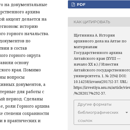
его на документальные
PDF
арственного архива
ной акцент делается на
КАК ЦИТИРОВАТЬ
регионом: историю
го горного начальства.
Щетинина А. История
документов по
архивного дела на Алтае по
материалам
вии в состав
Государственного архива
ого горного округа
Алтайского края (XVIII —
тавили основу
начало XX в.) // Известия
ского края. Помимо
Алтайского государственног
университета, 1, № 2(94) DOI:
ены вопросы
10.14258/izvasu(2017)2-37. URL:
хивных документов, а
https://izvestiya.asu.ru/article/vi
терные для работы с
/%282017%292-37.
ый период. Сделаны
Другие форматы
е, роли Горного архива
библиографических
же степени сохранности
и в практических и
ссылок