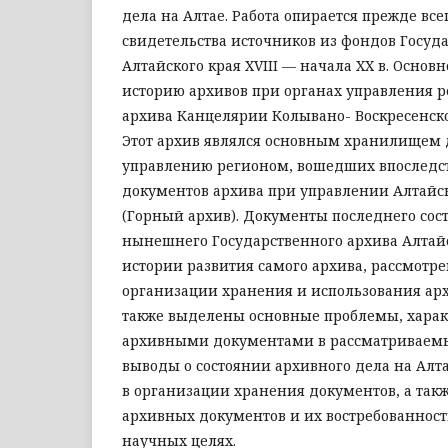
дела на Алтае. Работа опирается прежде вс
свидетельства источников из фондов Госуд
Алтайского края XVIII — начала XX в. Основ
историю архивов при органах управления 
архива Канцелярии Колывано- Воскресенско
Этот архив являлся основным хранилищем 
управлению регионом, вошедших впоследст
документов архива при управлении Алтайск
(Горный архив). Документы последнего сос
нынешнего Государственного архива Алтай
истории развития самого архива, рассмотр
организации хранения и использования ар
также выделены основные проблемы, харак
архивными документами в рассматриваем
выводы о состоянии архивного дела на Алта
в организации хранения документов, а так
архивных документов и их востребованност
научных целях.