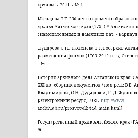
архивы. - 2011. - № 1.
Мальцева Т.Г. 250 лет со времени образован
архива Алтайского края (1765) // Алтайский к
знаменательных и памятных дат. - Барнаул,
Дударева О.Н., Тюленева Т.Г. Госархив Алтай
размещения фондов (1765-2015 гг.) // Отечес
- № 5.
История архивного дела Алтайского края. Се
XXI вв.: сборник документов / под ред.: В.В. А
Владимирова, О.Н. Дударевой, Г. Д. Жданово
[Электронный ресурс]. URL:
http://www.
archiv.ab.ru/prosvet/olb/iad_main.html]
Государственный архив Алтайского края (ГААК).
96.