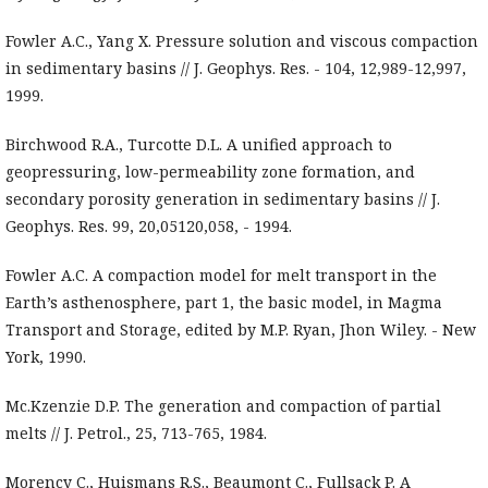
Fowler A.C., Yang X. Pressure solution and viscous compaction
in sedimentary basins // J. Geophys. Res. - 104, 12,989-12,997,
1999.
Birchwood R.A., Turcotte D.L. A unified approach to
geopressuring, low-permeability zone formation, and
secondary porosity generation in sedimentary basins // J.
Geophys. Res. 99, 20,05120,058, - 1994.
Fowler A.C. A compaction model for melt transport in the
Earth’s asthenosphere, part 1, the basic model, in Magma
Transport and Storage, edited by M.P. Ryan, Jhon Wiley. - New
York, 1990.
Mc.Kzenzie D.P. The generation and compaction of partial
melts // J. Petrol., 25, 713-765, 1984.
Morency C., Huismans R.S., Beaumont C., Fullsack P. A