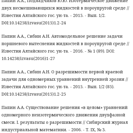
Папин А.А., Подладчиков Ю.Ю. Изотермическое движение
двух несмешивающихся жидкостей в пороупругой среде //
Известия Алтайского гос. ун-та. - 2015. - Вып. 1/2.
D0I:10.14258/izvasu(2015)1.2-24
Папин А.А., Сибин А.Н. Автомодельное решение задачи
поршневого вытеснения жидкостей в пороупругой среде //
Известия Алтайского гос. ун-та. - 2016. - № 1 (89). DOI:
10.14258/izvasu(2016)1-27
Папин А.А., Сибин А.Н. О разрешимости первой краевой
задачи для одномерных уравнений внутренней эрозии //
Известия Алтайского гос. ун-та. - 2015. - Вып. 1/2 (85).
D0I:10.14258/izvasu(2015)1.2-25
Папин А.А. Существование решения «в целом» уравнений
одномерного неизотермического движения двухфазной
смеси. I. результаты о разрешимости // Сибирский журнал
индустриальной математики. - 2006. - Т. IX, № 3.