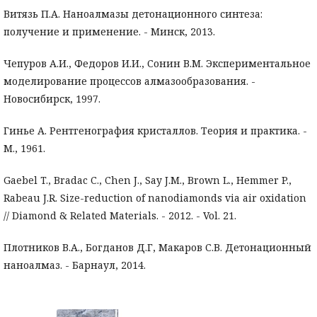
Витязь П.А. Наноалмазы детонационного синтеза:
получение и применение. - Минск, 2013.
Чепуров А.И., Федоров И.И., Сонин В.М. Экспериментальное
моделирование процессов алмазообразования. -
Новосибирск, 1997.
Гинье А. Рентгенография кристаллов. Теория и практика. -
М., 1961.
Gaebel T., Bradac C., Chen J., Say J.M., Brown L., Hemmer P.,
Rabeau J.R. Size-reduction of nanodiamonds via air oxidation
// Diamond & Related Materials. - 2012. - Vol. 21.
Плотников В.А., Богданов Д.Г, Макаров С.В. Детонационный
наноалмаз. - Барнаул, 2014.