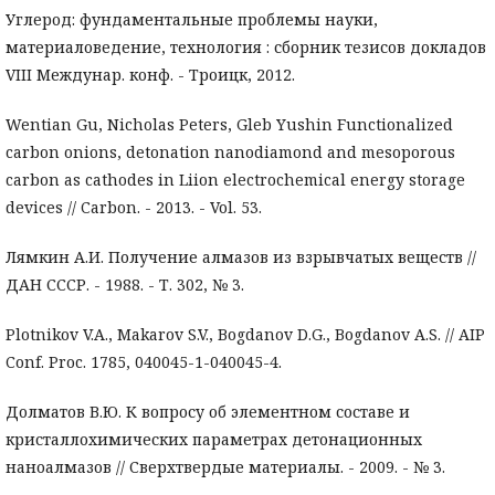
Углерод: фундаментальные проблемы науки,
материаловедение, технология : сборник тезисов докладов
VIII Междунар. конф. - Троицк, 2012.
Wentian Gu, Nicholas Peters, Gleb Yushin Functionalized
carbon onions, detonation nanodiamond and mesoporous
carbon as cathodes in Liion electrochemical energy storage
devices // Carbon. - 2013. - Vol. 53.
Лямкин А.И. Получение алмазов из взрывчатых веществ //
ДАН СССР. - 1988. - Т. 302, № 3.
Plotnikov V.A., Makarov S.V., Bogdanov D.G., Bogdanov A.S. // AIP
Conf. Proc. 1785, 040045-1-040045-4.
Долматов В.Ю. К вопросу об элементном составе и
кристаллохимических параметрах детонационных
наноалмазов // Сверхтвердые материалы. - 2009. - № 3.