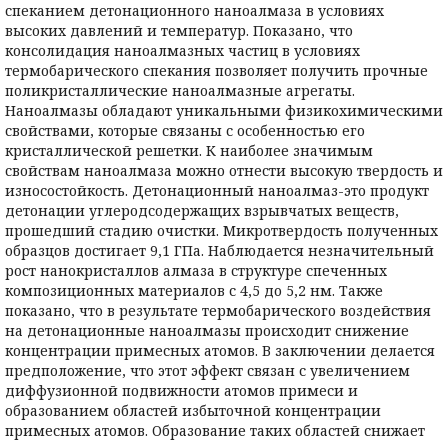
спеканием детонационного наноалмаза в условиях
высоких давлений и температур. Показано, что
консолидация наноалмазных частиц в условиях
термобарического спекания позволяет получить прочные
поликристаллические наноалмазные агрегаты.
Наноалмазы обладают уникальными физикохимическими
свойствами, которые связаны с особенностью его
кристаллической решетки. К наиболее значимым
свойствам наноалмаза можно отнести высокую твердость и
износостойкость. Детонационный наноалмаз-это продукт
детонации углеродсодержащих взрывчатых веществ,
прошедший стадию очистки. Микротвердость полученных
образцов достигает 9,1 ГПа. Наблюдается незначительный
рост нанокристаллов алмаза в структуре спеченных
композиционных материалов с 4,5 до 5,2 нм. Также
показано, что в результате термобарического воздействия
на детонационные наноалмазы происходит снижение
концентрации примесных атомов. В заключении делается
предположение, что этот эффект связан с увеличением
диффузионной подвижности атомов примеси и
образованием областей избыточной концентрации
примесных атомов. Образование таких областей снижает