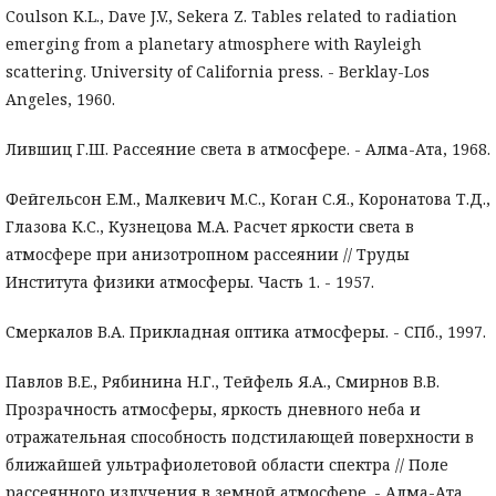
Coulson K.L., Dave J.V., Sekera Z. Tables related to radiation
emerging from a planetary atmosphere with Rayleigh
scattering. University of California press. - Berklay-Los
Angeles, 1960.
Лившиц Г.Ш. Рассеяние света в атмосфере. - Алма-Ата, 1968.
Фейгельсон Е.М., Малкевич М.С., Коган С.Я., Коронатова Т.Д.,
Глазова К.С., Кузнецова М.А. Расчет яркости света в
атмосфере при анизотропном рассеянии // Труды
Института физики атмосферы. Часть 1. - 1957.
Смеркалов В.А. Прикладная оптика атмосферы. - СПб., 1997.
Павлов В.Е., Рябинина Н.Г., Тейфель Я.А., Смирнов В.В.
Прозрачность атмосферы, яркость дневного неба и
отражательная способность подстилающей поверхности в
ближайшей ультрафиолетовой области спектра // Поле
рассеянного излучения в земной атмосфере. - Алма-Ата,