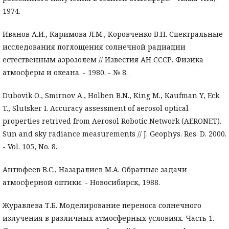
1974.
Иванов А.И., Каримова Л.М., Коровченко В.Н. Спектральные
исследования поглощения солнечной радиации
естественным аэрозолем // Известия АН СССР. Физика
атмосферы и океана. - 1980. - № 8.
Dubovik O., Smirnov A., Holben B.N., King M., Kaufman Y, Eck
T., Slutsker I. Accuracy assessment of aerosol optical
properties retrived from Aerosol Robotic Network (AERONET).
Sun and sky radiance measurements // J. Geophys. Res. D. 2000.
- Vol. 105, No. 8.
Антюфеев В.С., Назаралиев М.А. Обратные задачи
атмосферной оптики. - Новосибирск, 1988.
Журавлева Т.Б. Моделирование переноса солнечного
излучения в различных атмосферных условиях. Часть 1.