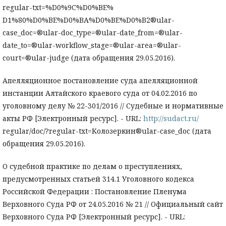
regular-txt=%D0%9C%D0%BE%
D1%80%D0%BE%D0%BA%D0%BE%D0%B2®ular-
case_doc=®ular-doc_type=®ular-date_from=®ular-
date_to=®ular-workflow_stage=®ular-area=®ular-
court=®ular-judge (дата обращения 29.05.2016).
Апелляционное постановление суда апелляционной
инстанции Алтайского краевого суда от 04.02.2016 по
уголовному делу № 22-301/2016 // Судебные и нормативные
акты РФ [Электронный ресурс]. - URL:
http://sudact.ru/
regular/doc/?regular-txt=Колозеркин®ular-case_doc (дата
обращения 29.05.2016).
О судебной практике по делам о преступлениях,
предусмотренных статьей 314.1 Уголовного кодекса
Российской Федерации : Постановление Пленума
Верховного Суда РФ от 24.05.2016 № 21 // Официальный сайт
Верховного Суда РФ [Электронный ресурс]. - URL: