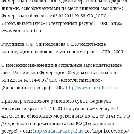
Федерального закона «Об административном надзоре за
лицами, освобожденными из мест лишения свободы» :
Федеральный закон от 06.04.2011 № 66-ФЗ // СПС
«КонсультантПлюс» [Электронный ресурс]. - URL: http://
www.consultant.ru.
Кругликов Л.Л., Спиридонова О.Е. Юридические
конструкции и символы в уголовном праве. - СПб., 2005.
О внесении изменений в отдельные законодательные
акты Российской Федерации : Федеральный закон от
31.12.2014 № 514-ФЗ // СПС «КонсультантПлюс»
[Электронный ресурс]. - URL:
http://www.consultant.ru
.
Приговор Ленинского районного суда г. Барнаула
Алтайского края от 12.11.2015 по уголовному делу № 1-
422/2015 по обвинению Морокова М.В. по ч. 2 ст. 3141 УК РФ
// Судебные и нормативные акты РФ [Электронный
ресурс]. - URL:
http://sudact.ru/regular/
doc/1DpnjACUwhYp/?