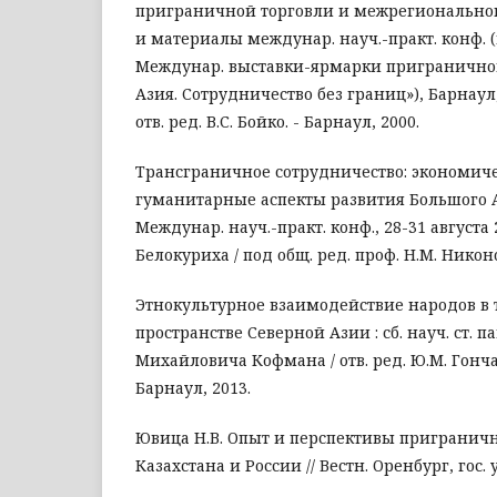
приграничной торговли и межрегиональног
и материалы междунар. науч.-практ. конф. (
Междунар. выставки-ярмарки приграничной
Азия. Сотрудничество без границ»), Барнаул, 31
отв. ред. В.С. Бойко. - Барнаул, 2000.
Трансграничное сотрудничество: экономиче
гуманитарные аспекты развития Большого 
Междунар. науч.-практ. конф., 28-31 августа 2
Белокуриха / под общ. ред. проф. Н.М. Никоно
Этнокультурное взаимодействие народов в
пространстве Северной Азии : сб. науч. ст. 
Михайловича Кофмана / отв. ред. Ю.М. Гонча
Барнаул, 2013.
Ювица Н.В. Опыт и перспективы приграничн
Казахстана и России // Вестн. Оренбург, гос. ун