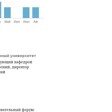
нный университет
едующий кафедрой
ений, директор
ний
овательный форум: