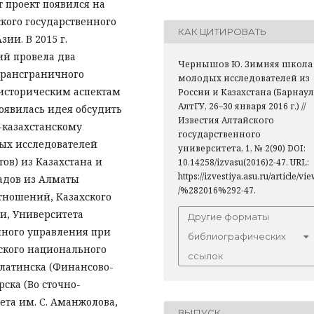
т проект появился на
кого государственного
КАК ЦИТИРОВАТЬ
ии. В 2015 г.
ий провела два
Чернышов Ю. Зимняя школа
трансграничного
молодых исследователей из
 историческим аспектам
России и Казахстана (Барнаул
АлтГУ, 26–30 января 2016 г.) //
оявилась идея обсудить
Известия Алтайского
-казахстанскому
государственного
дых исследователей
университета, 1, № 2(90) DOI:
ов) из Казахстана и
10.14258/izvasu(2016)2-47. URL:
https://izvestiya.asu.ru/article/vi
ладов из Алматы
/%282016%292-47.
тношений, Казахского
и, Университета
Другие форматы
нного управления при
библиографических
ского национального
ссылок
алатинска (Финансово-
ска (Во сточно-
ета им. С. Аманжолова,
ВЫПУСК