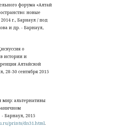
тельного форума «Алтай
ространство: новые
014 г., Барнаул / под
ва и др. - Барнаул,
Дискуссия о
в истории и
еренция Алтайской
, 28-30 сентября 2015
и мир: альтернативы
граничном
 - Барнаул, 2015
su.ru/prints/dn31.html
.