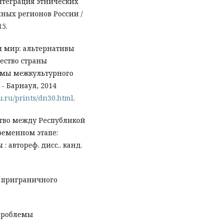
нтеграция этнических
ных регионов России /
15.
и мир: альтернативы
ество страны
емы межкультурного
 - Барнаул, 2014
su.ru/prints/dn30.html
.
тво между Республикой
ременном этапе:
 автореф. дисс.. канд.
 приграничного
 проблемы