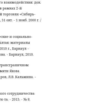
о взаимодействия: док.
в рамках 2-й
 торговли «Сибирь-
 окт. - 1 нояб. 2000 г. /
ские и социально-
Алтая: материалы
010 г., Барнаул -
ва. - Барнаул, 2010.
 трансграничном
памяти Якова
ров, Л.В. Кальмина. -
ого сотрудничества
-та. - 2013. - № 8.