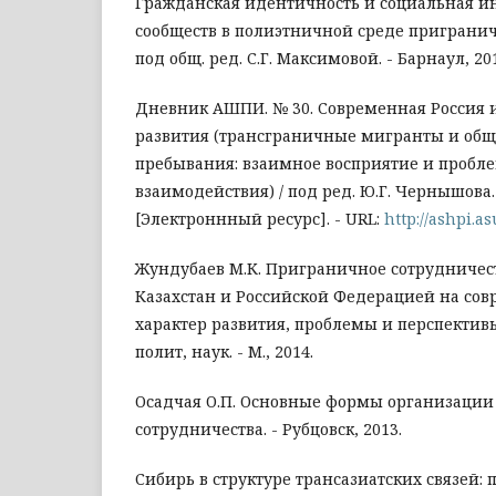
Гражданская идентичность и социальная и
сообществ в полиэтничной среде пригранич
под общ. ред. С.Г. Максимовой. - Барнаул, 20
Дневник АШПИ. № 30. Современная Россия 
развития (трансграничные мигранты и общ
пребывания: взаимное восприятие и пробл
взаимодействия) / под ред. Ю.Г. Чернышова.
[Электроннный ресурс]. - URL:
http://ashpi.a
Жундубаев М.К. Приграничное сотрудничес
Казахстан и Российской Федерацией на сов
характер развития, проблемы и перспективы :
полит, наук. - М., 2014.
Осадчая О.П. Основные формы организации
сотрудничества. - Рубцовск, 2013.
Сибирь в структуре трансазиатских связей: