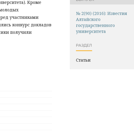
иверситета). Кроме
 молодых
№ 2(90) (2016): Известия
еред участниками
Алтайского
ялись конкурс докладов
государственного
университета
тники получили
РАЗДЕЛ
Статьи