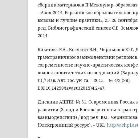
сборник материалов II Междунар. образова
- Азия 2014. Евразийское образовательное п
вызовы и лучшие практики», 25-26 сентября 2
ред. Библиографический список С.В. Землюко
2014.
Бикетова Е.А., Козулин В.Н., Чернышов Ю.Г. 
трансграничном взаимодействии регионов 
современности: научно-практическая конф
школы политических исследований (Барнаул
г.) // Изв. Алт. гос. ун-та. - 2015. - № 4/2 (88).
D0I:10.14258/izvasu(2015)4.2-47.
Дневник АШПИ. № 31. Современная Россия 
развития (Запад и Восток: регионы в транс
взаимодействии) / под ред. Ю.Г. Чернышова.
[Электроннный ресурс]. - URL:
http://ashpi.a