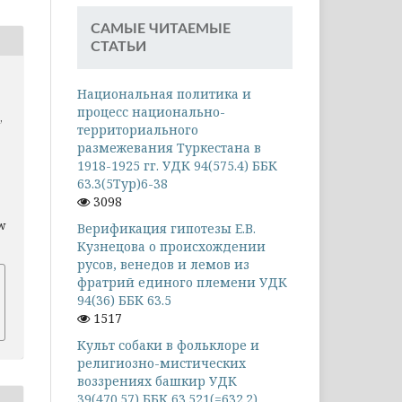
САМЫЕ ЧИТАЕМЫЕ
СТАТЬИ
Национальная политика и
процесс национально-
,
территориального
размежевания Туркестана в
1918-1925 гг. УДК 94(575.4) ББК
63.3(5Тур)6-38
3098
ew
Верификация гипотезы Е.В.
Кузнецова о происхождении
русов, венедов и лемов из
фратрий единого племени УДК
94(36) ББК 63.5
1517
Культ собаки в фольклоре и
религиозно-мистических
воззрениях башкир УДК
39(470.57) ББК 63.521(=632.2)