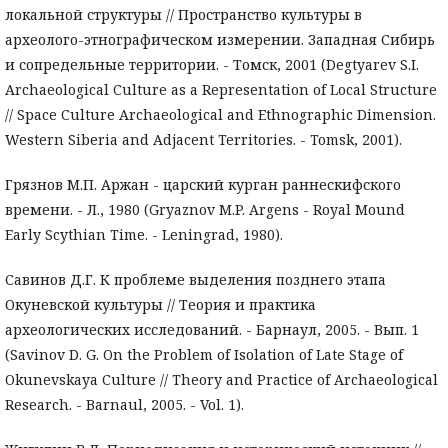
локальной структуры // Пространство культуры в
археолого-этнографическом измерении. Западная Сибирь
и сопредельные территории. - Томск, 2001 (Degtyarev S.I.
Archaeological Culture as a Representation of Local Structure
// Space Culture Archaeological and Ethnographic Dimension.
Western Siberia and Adjacent Territories. - Tomsk, 2001).
Грязнов М.П. Аржан - царский курган раннескифского
времени. - Л., 1980 (Gryaznov M.P. Argens - Royal Mound
Early Scythian Time. - Leningrad, 1980).
Савинов Д.Г. К проблеме выделения позднего этапа
Окуневской культуры // Теория и практика
археологических исследований. - Барнаул, 2005. - Вып. 1
(Savinov D. G. On the Problem of Isolation of Late Stage of
Okunevskaya Culture // Theory and Practice of Archaeological
Research. - Barnaul, 2005. - Vol. 1).