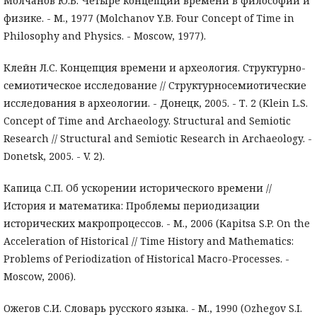
Молчанов Ю.Б. Четыре концепции времени в философии и
физике. - М., 1977 (Molchanov Y.B. Four Concept of Time in
Philosophy and Physics. - Moscow, 1977).
Клейн Л.С. Концепция времени и археология. Структурно-
семиотическое исследование // Структурносемиотические
исследования в археологии. - Донецк, 2005. - Т. 2 (Klein L.S.
Concept of Time and Archaeology. Structural and Semiotic
Research // Structural and Semiotic Research in Archaeology. -
Donetsk, 2005. - V. 2).
Капица С.П. Об ускорении исторического времени //
История и математика: Проблемы периодизации
исторических макропроцессов. - М., 2006 (Kapitsa S.P. On the
Acceleration of Historical // Time History and Mathematics:
Problems of Periodization of Historical Macro-Processes. -
Moscow, 2006).
Ожегов С.И. Словарь русского языка. - М., 1990 (Ozhegov S.I.