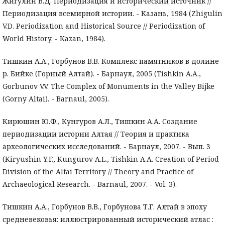
Жигулин В.Д. Периодизация и исторический источник //
Периодизация всемирной истории. - Казань, 1984 (Zhigulin
V.D. Periodization and Historical Source // Periodization of
World History. - Kazan, 1984).
Тишкин А.А., Горбунов В.В. Комплекс памятников в долине
р. Бийке (Горный Алтай). - Барнаул, 2005 (Tishkin A.A.,
Gorbunov V.V. The Complex of Monuments in the Valley Bijkе
(Gorny Altai). - Barnaul, 2005).
Кирюшин Ю.Ф., Кунгуров А.Л., Тишкин А.А. Создание
периодизации истории Алтая // Теория и практика
археологических исследований. - Барнаул, 2007. - Вып. 3
(Kiryushin Y.F., Kungurov A.L., Tishkin A.A. Creation of Period
Division of the Altai Territory // Theory and Practice of
Archaeological Research. - Barnaul, 2007. - Vol. 3).
Тишкин А.А., Горбунов В.В., Горбунова Т.Г. Алтай в эпоху
средневековья: иллюстрированный исторический атлас :