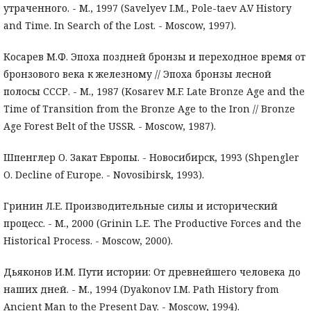
утраченного. - М., 1997 (Savelyev I.M., Pole-taev A.V History
and Time. In Search of the Lost. - Moscow, 1997).
Косарев М.Ф. Эпоха поздней бронзы и переходное время от
бронзового века к железному // Эпоха бронзы лесной
полосы СССР. - М., 1987 (Kosarev M.F. Late Bronze Age and the
Time of Transition from the Bronze Age to the Iron // Bronze
Age Forest Belt of the USSR. - Moscow, 1987).
Шпенглер О. Закат Европы. - Новосибирск, 1993 (Shpengler
O. Decline of Europe. - Novosibirsk, 1993).
Гринин Л.Е. Производительные силы и исторический
процесс. - М., 2000 (Grinin L.E. The Productive Forces and the
Historical Process. - Moscow, 2000).
Дьяконов И.М. Пути истории: От древнейшего человека до
наших дней. - М., 1994 (Dyakonov I.M. Path History from
Ancient Man to the Present Day. - Moscow, 1994).