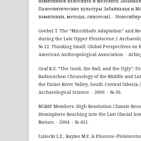
памятников палеолита и мезолита Забайкал
Палеолитические культуры Забайкалья и М
памятники, методы, гипотезы). - Новосибирс
Goebel T. The “Microblade Adaptation” and Rec
during the Late Upper Pleistocene // Archaeolo
№ 12. Thinking Small: Global Perspectives on M
American Anthropological Association. - Arlin
Graf K.E. “The Good, the Bad, and the Ugly”: E
Radiocarbon Chronology of the Middle and Lat
the Enisei River Valley, South-Central Siberia /
Archaeological Science. - 2009. - № 36.
NGRIP Members. High Resolution Climate Reco
Hemisphere Reaching into the Last Glacial Inte
Nature. - 2004. - № 431.
Lisiecki L.E., Raymo M.E. A Pliocene-Pleistocene