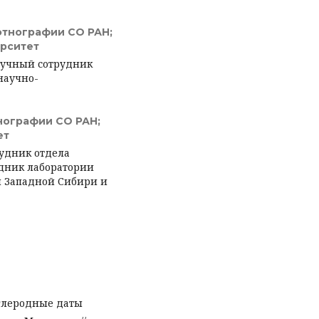
этнографии СО РАН;
рситет
учный сотрудник
научно-
нографии СО РАН;
ет
рудник отдела
удник лаборатории
 Западной Сибири и
оуглеродные даты