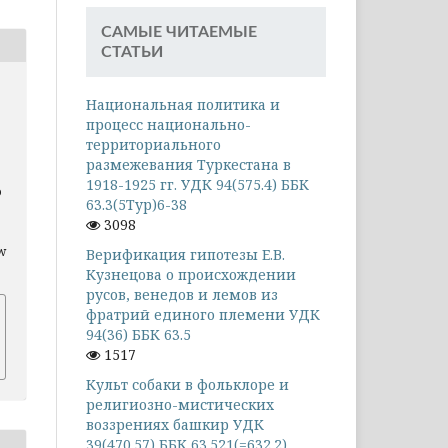
САМЫЕ ЧИТАЕМЫЕ
СТАТЬИ
Национальная политика и
процесс национально-
территориального
размежевания Туркестана в
1918-1925 гг. УДК 94(575.4) ББК
о
63.3(5Тур)6-38
3098
ew
Верификация гипотезы Е.В.
Кузнецова о происхождении
русов, венедов и лемов из
фратрий единого племени УДК
94(36) ББК 63.5
1517
Культ собаки в фольклоре и
религиозно-мистических
воззрениях башкир УДК
39(470.57) ББК 63.521(=632.2)