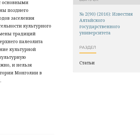
 с основными
ны позднего
№ 2(90) (2016): Известия
одов заселения
Алтайского
тельности культурного
государственного
университета
смены традиций
верхнего палеолита
РАЗДЕЛ
ние культурной
 культурную
Статьи
жно, и нельзя
итории Монголии в
.