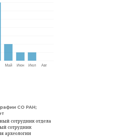
графии СО РАН;
ет
чный сотрудник отдела
ный сотрудник
я археологии