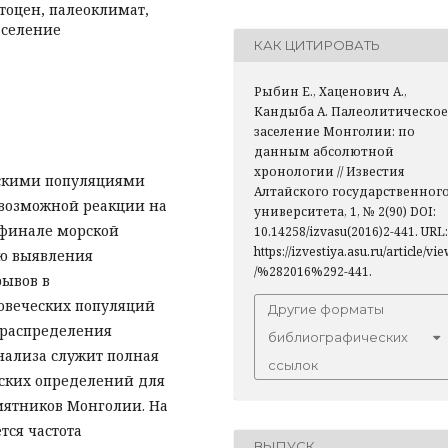
тоцен, палеоклимат,
аселение
КАК ЦИТИРОВАТЬ
Рыбин Е., Хаценович А.,
Кандыба А. Палеолитическое
заселение Монголии: по
данным абсолютной
хронологии // Известия
ескими популяциями
Алтайского государственног
 возможной реакции на
университета, 1, № 2(90) DOI:
финале морской
10.14258/izvasu(2016)2-441. URL:
https://izvestiya.asu.ru/article/vi
ью выявления
/%282016%292-441.
ывов в
ловеческих популяций
Другие форматы
 распределения
библиографических
нализа служит полная
ссылок
ских определений для
мятников Монголии. На
тся частота
ВЫПУСК