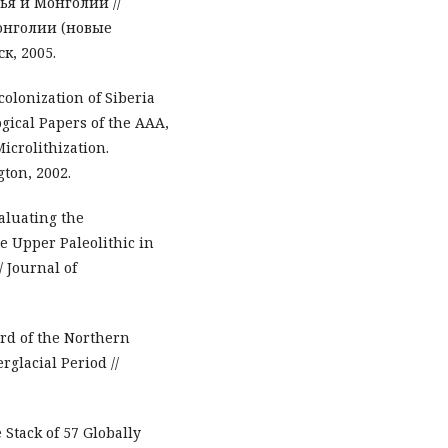
ья и Монголии //
онголии (новые
к, 2005.
olonization of Siberia
gical Papers of the AAA,
icrolithization.
gton, 2002.
valuating the
e Upper Paleolithic in
/ Journal of
rd of the Northern
rglacial Period //
 Stack of 57 Globally