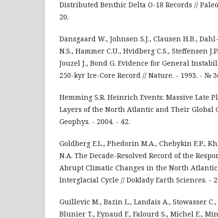
Distributed Benthic Delta O-18 Records // Pale
20.
Dansgaard W., Johnsen S.J., Clausen H.B., Dah
N.S., Hammer C.U., Hvidberg C.S., Steffensen J.P.
Jouzel J., Bond G. Evidence for General Instabil
250-kyr Ice-Core Record // Nature. - 1993. - № 3
Hemming S.R. Heinrich Events: Massive Late Pl
Layers of the North Atlantic and Their Global C
Geophys. - 2004. - 42.
Goldberg E.L., Phedorin M.A., Chebykin E.P., K
N.A. The Decade-Resolved Record of the Respons
Abrupt Climatic Changes in the North Atlantic 
Interglacial Cycle // Doklady Earth Sciences. - 2
Guillevic M., Bazin L., Landais A., Stowasser C.
Blunier T., Eynaud F., Falourd S., Michel E., Mins