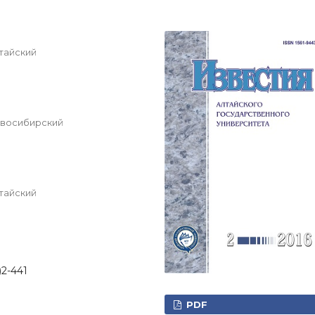
тайский
овосибирский
тайский
)2-441
PDF