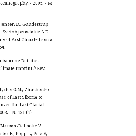
oceanography. - 2005. - №
l-Jensen D., Gundestrup
, Sveinbjornsdottir A.E.,
ity of Past Climate from a
64.
eistocene Detritus
limate Imprint // Rev.
hlystov O.M., Zhuchenko
e of East Siberia to
over the Last Glacial-
008. - № 421 (4).
, Masson-Delmotte V.,
ter B., Popp T., Prie F.,