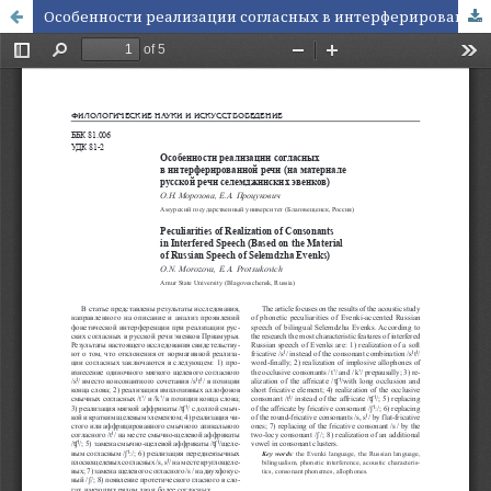
Особенности реализации согласных в интерферированной речи(на материале русской речи селемджинских эвенков)