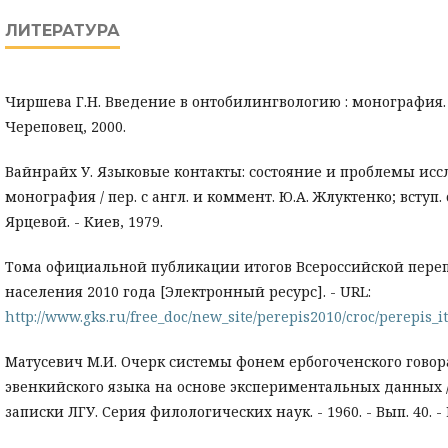
ЛИТЕРАТУРА
Чиршева Г.Н. Введение в онтобилингвологию : монография.
Череповец, 2000.
Вайнрайх У. Языковые контакты: состояние и проблемы исс
монография / пер. с англ. и коммент. Ю.А. Жлуктенко; вступ. с
Ярцевой. - Киев, 1979.
Тома официальной публикации итогов Всероссийской пере
населения 2010 года [Электронный ресурс]. - URL:
http://www.gks.ru/free_doc/new_site/perepis2010/croc/perepis_i
Матусевич М.И. Очерк системы фонем ербогоченского говор
эвенкийского языка на основе экспериментальных данных 
записки ЛГУ. Серия филологических наук. - 1960. - Вып. 40. - 