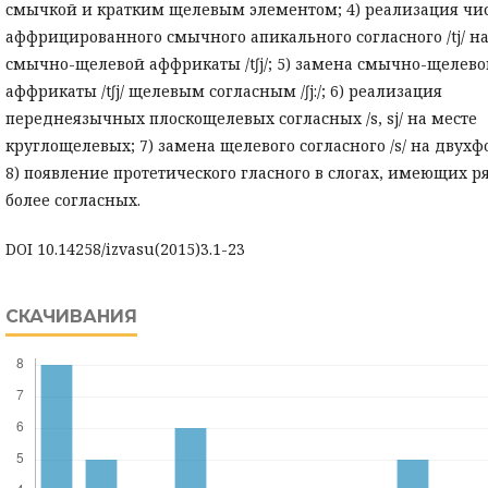
смычкой и кратким щелевым элементом; 4) реализация чи
аффрицированного смычного апикального согласного /tj/ на
смычно-щелевой аффрикаты /t∫j/; 5) замена смычно-щелево
аффрикаты /t∫j/ щелевым согласным /∫j:/; 6) реализация
переднеязычных плоскощелевых согласных /s, sj/ на месте
круглощелевых; 7) замена щелевого согласного /s/ на двухфо
8) появление протетического гласного в слогах, имеющих р
более согласных.
DOI 10.14258/izvasu(2015)3.1-23
СКАЧИВАНИЯ