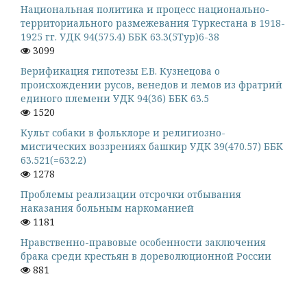
Национальная политика и процесс национально-
территориального размежевания Туркестана в 1918-
1925 гг. УДК 94(575.4) ББК 63.3(5Тур)6-38
3099
Верификация гипотезы Е.В. Кузнецова о
происхождении русов, венедов и лемов из фратрий
единого племени УДК 94(36) ББК 63.5
1520
Культ собаки в фольклоре и религиозно-
мистических воззрениях башкир УДК 39(470.57) ББК
63.521(=632.2)
1278
Проблемы реализации отсрочки отбывания
наказания больным наркоманией
1181
Нравственно-правовые особенности заключения
брака среди крестьян в дореволюционной России
881