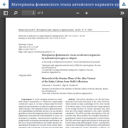
Материалы фоминского этапа алтайского варианта кулайской культуры со сборов