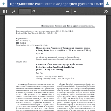
Продвижение Российской Федерацией русского языка в Республике Казахстан (90-е гг. XX в. — начало XXI в.)