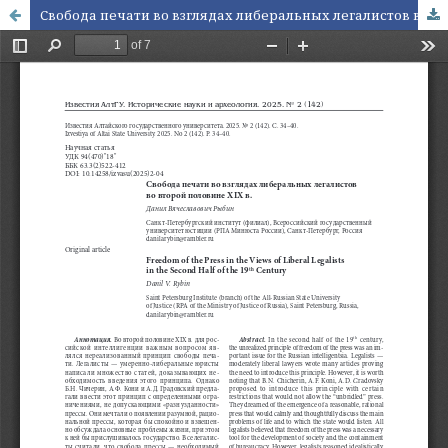
Свобода печати во взглядах либеральных легалистов во второй половине XIX в.