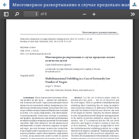
Многомерное развертывание в случае предельно малого количества целей