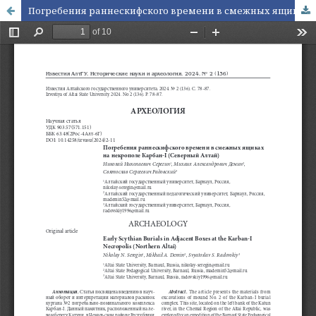
Погребения раннескифского времени в смежных ящиках на некрополе Карбан-I (Северный Алтай)