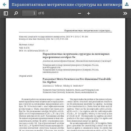
Параконтактные метрические структуры на пятимерных неразрешимых алгебрах Ли