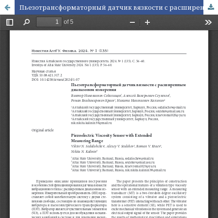
Пьезотрансформаторный датчик вязкости с расширенным диапазоном измерения