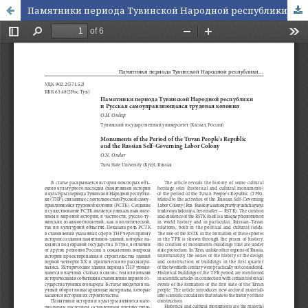
Памятники периода Тувинской Народной республики и Русская самоуправляющаяся трудовая колония