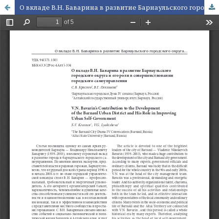
О вкладе В.Н. Баварина в развитие Барнаульского городского округа и его роли в совершенствовании городского самоуправления