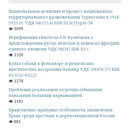
Национальная политика и процесс национально-
территориального размежевания Туркестана в 1918-
1925 гг. УДК 94(575.4) ББК 63.3(5Тур)6-38
3099
Верификация гипотезы Е.В. Кузнецова о
происхождении русов, венедов и лемов из фратрий
единого племени УДК 94(36) ББК 63.5
1520
Культ собаки в фольклоре и религиозно-
мистических воззрениях башкир УДК 39(470.57) ББК
63.521(=632.2)
1278
Проблемы реализации отсрочки отбывания
наказания больным наркоманией
1181
Нравственно-правовые особенности заключения
брака среди крестьян в дореволюционной России
881