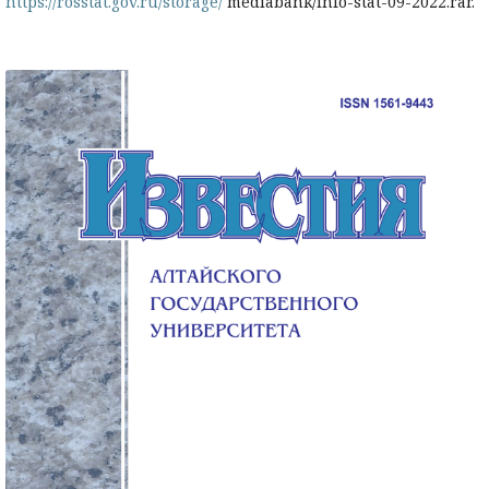
https://rosstat.gov.ru/storage/
mediabank/info-stat-09-2022.rar.