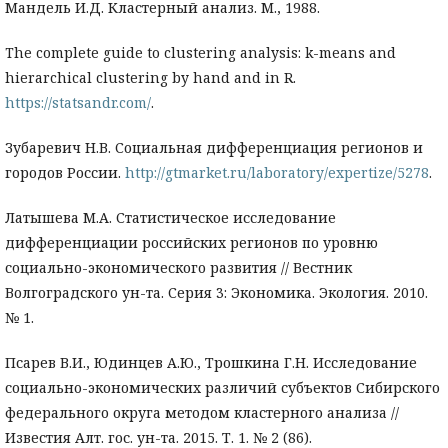
Мандель И.Д. Кластерный анализ. М., 1988.
The complete guide to clustering analysis: k-means and
hierarchical clustering by hand and in R.
https://statsandr.com/
.
Зубаревич Н.В. Социальная дифференциация регионов и
городов России.
http://gtmarket.ru/laboratory/expertize/5278
.
Латышева М.А. Статистическое исследование
дифференциации российских регионов по уровню
социально-экономического развития // Вестник
Волгоградского ун-та. Серия 3: Экономика. Экология. 2010.
№ 1.
Псарев В.И., Юдинцев А.Ю., Трошкина Г.Н. Исследование
социально-экономических различий субъектов Сибирского
федерального округа методом кластерного анализа //
Известия Алт. гос. ун-та. 2015. Т. 1. № 2 (86).