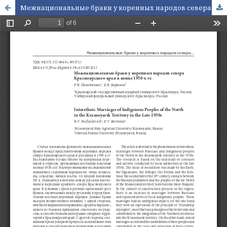
Межнациональные браки у коренных народов севера Красноярского края в конце 1950-х гг.