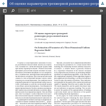
Об оценке параметров трехмерной равномерно-регрессионной модели