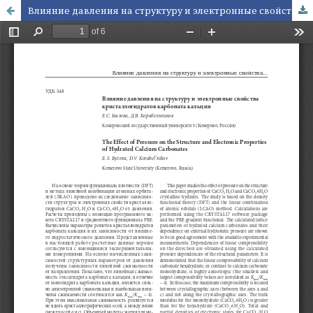
Влияние давления на структуру и электронные свойства кристаллогидратов карбоната кальция