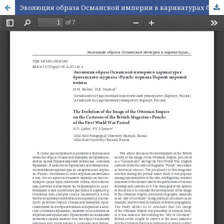
Эволюция образа Османской империи в карикатурах британского журнала «Punch» периода Первой мировой войны