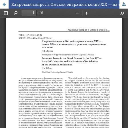
Кадровый вопрос в Омской епархии в конце XIX — начале ХХ в. и механизмы его решения епархиальными властями