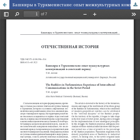
Башкиры в Туркменистане: опыт межкультурных коммуникаций в советский период