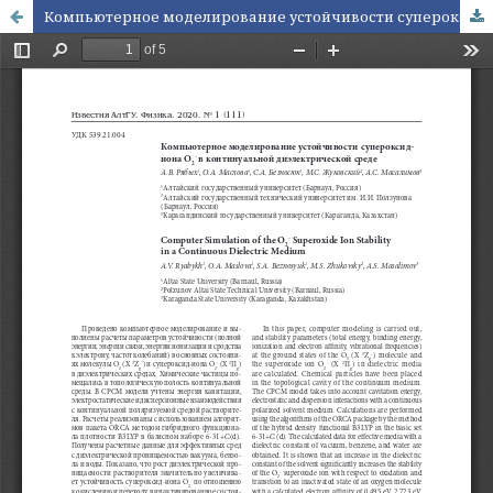
Компьютерное моделирование устойчивости супероксид-иона O2- в континуальной диэлектрической среде