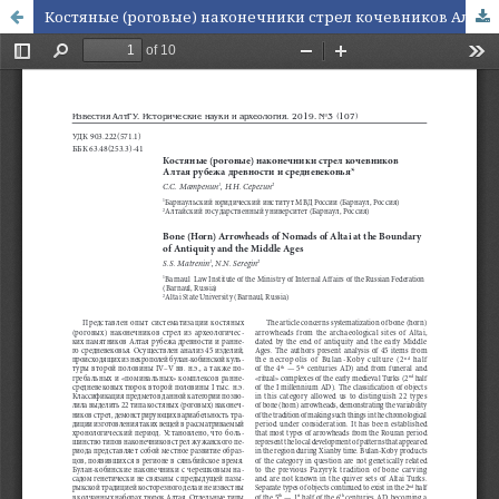
Костяные (роговые) наконечники стрел кочевников Алтая рубежа древности и средневековья