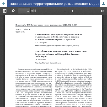
Национально-территориальное размежевание в Средней Азии в 1924 г.: причины и влияние на этнополитические процессы в регионе