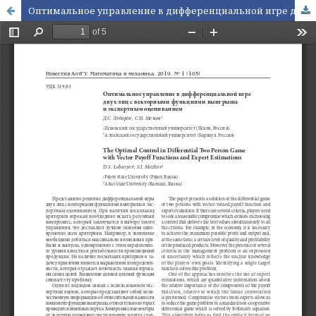
Оптимальное управление в дифференциальной игре двух лиц с векторными функциями выигрыша и экспертным оцениванием