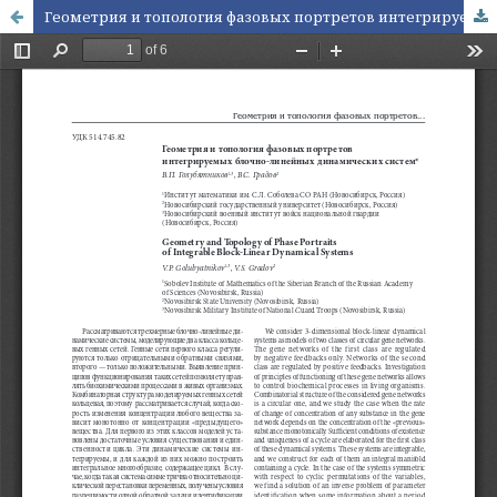
Геометрия и топология фазовых портретов интегрируемых блочно-линейных динамических систем