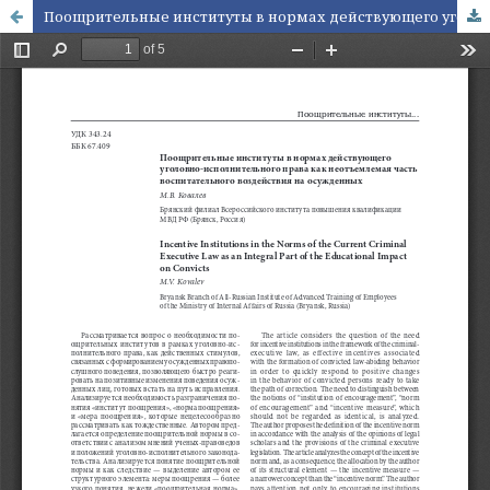
Поощрительные институты в нормах действующего уголовно-исполнительного права как неотъемлемая часть воспитательного воздействия на осужденных