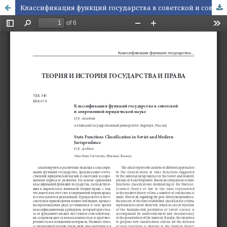
Классификация функций государства в советской и современной юридической науке