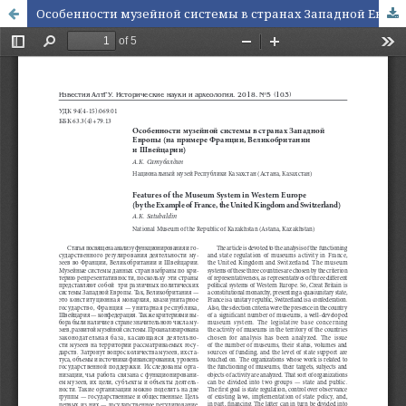
Особенности музейной системы в странах Западной Европы (на примере Франции, Великобритании и Швейцарии)