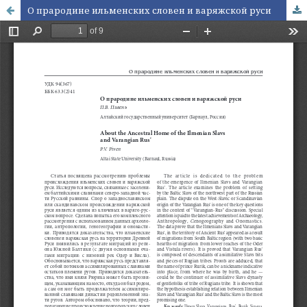
О прародине ильменских словен и варяжской руси