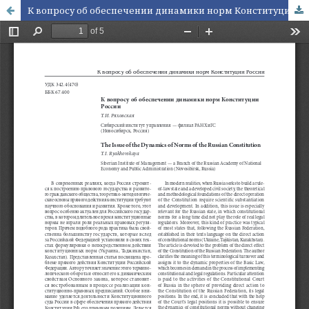
К вопросу об обеспечении динамики норм Конституции России